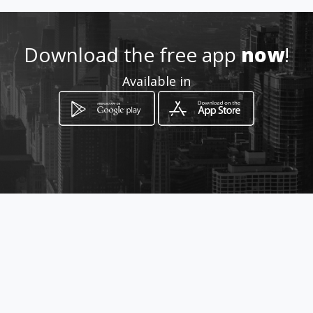
Location
-
Download the free app
now
!
Available in
How to get
Carrera 6 # 2 15 oficina 203/204
Cajicá, Cundinamarca