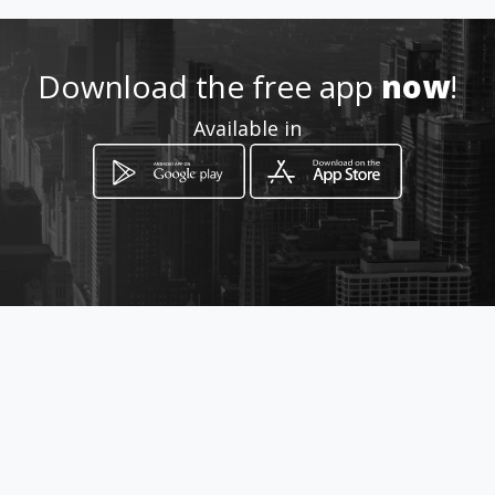
http://sgcorredi.amawebs.co
m/
Download the free app
now
!
Location
-
Available in
How to get
via giuseppe licata 130
Sciacca, Sicilia