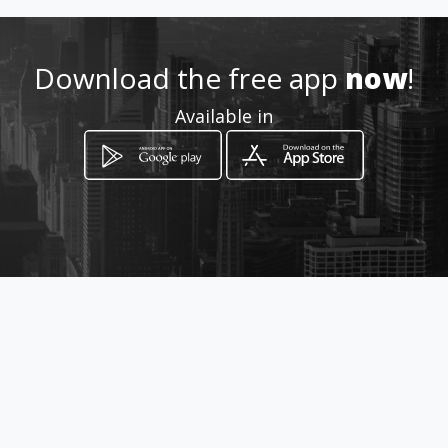
6028961024
Download the free app
now
!
http://www.kafesuavcali.com
Available in
Location
-
How to get
Principal : Calle 15 6 - 49 Centro
Cali, Departamento del Valle del Cauca