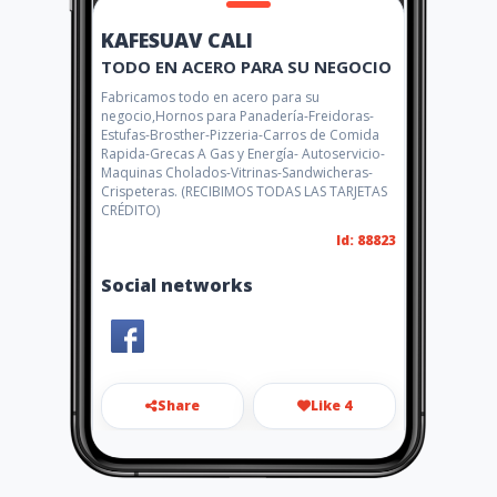
KAFESUAV CALI
TODO EN ACERO PARA SU NEGOCIO
Fabricamos todo en acero para su
negocio,Hornos para Panadería-Freidoras-
Estufas-Brosther-Pizzeria-Carros de Comida
Rapida-Grecas A Gas y Energía- Autoservicio-
Maquinas Cholados-Vitrinas-Sandwicheras-
Crispeteras. (RECIBIMOS TODAS LAS TARJETAS
CRÉDITO)
Id: 88823
Social networks
Share
Like 4
kafesuav@hotmail.com