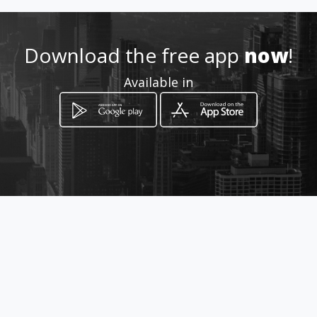
http://www.appelettronica.it
Download the free app
now
!
Location
Available in
-
How to get
Via R. da Lentini 39
Lentini, Sicilia