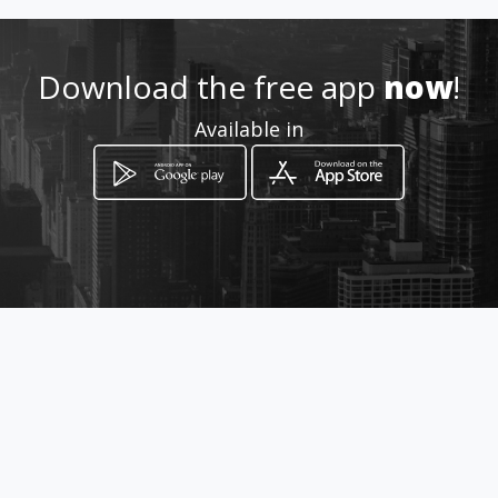
t105@terranovacnc.com
951 533 282
Download the free app
now
!
Available in
Location
-
How to get
C/ MAESTRANZA, 15
Málaga, Málaga