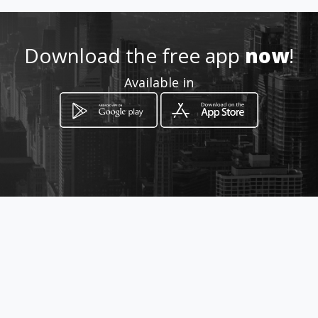
Location
-
Download the free app
now
!
Available in
How to get
C/ Recaredo, 16
Sevilla, Sevilla