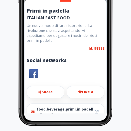
Primi in padella
ITALIAN FAST FOOD
Un nuovo modo di fare ristorazione. La
rivoluzione che stavi aspettando. vi
aspettiamo per degustare i nostri deliziosi
primi in padella!
Id: 91888
Social networks
Share
Like 4
food.beverage.primi.in.padell
a@gmail.com
0309911999