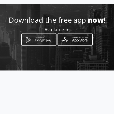
Location
-
Download the free app
now
!
Available in
How to get
via bagatta, 6
Desenzano del Garda, Lombardia