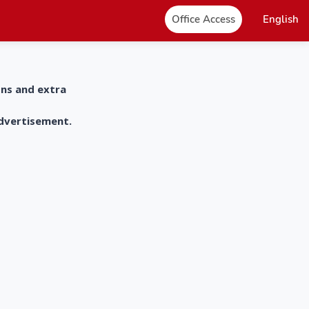
Office Access
English
ons and extra
advertisement.