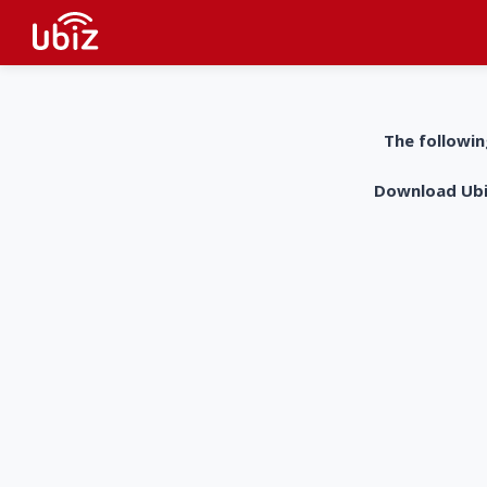
The followin
Download UbiZ