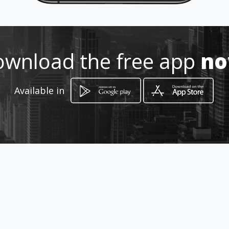
Location
-
wnload the free app
n
Available in
How to get
Santas Patronas , 5
Sevilla, Sevilla