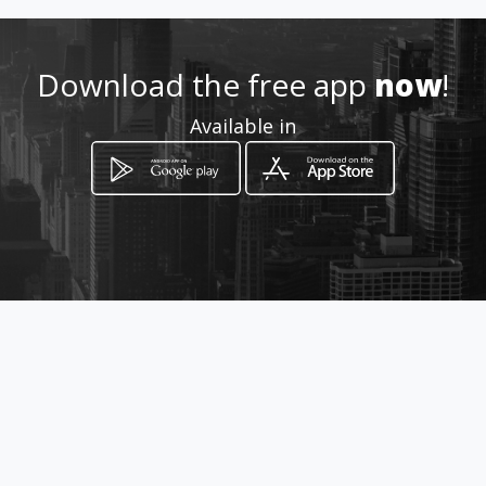
57 3163225599
Download the free app
now
!
http://www.amarillasinternet
Available in
.com/arteyestilomodular
Location
-
How to get
Circular 3 #74 59