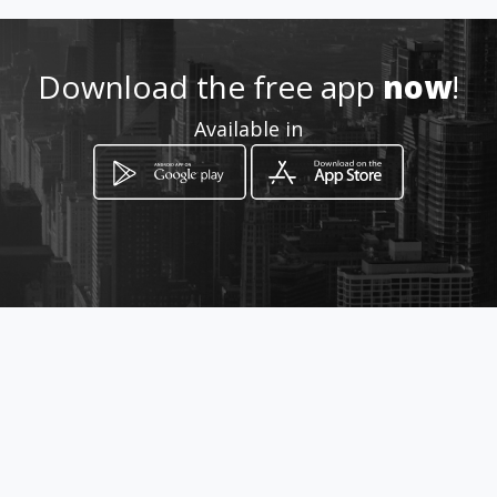
952 643 449 / 619 153 042
Download the free app
now
!
Location
-
Available in
How to get
C/ QUILLA, 4
Málaga, Málaga