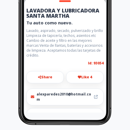
LAVADORA Y LUBRICADORA
SANTA MARTHA
Tu auto como nuevo.
Lavado, aspirado, secado, pulverizado y brillo
Limpieza de tapicería, techos, asientos etc
Cambio de aceite y filtro en las mejores
marcas Venta de llantas, baterías y accesorios
de limpieza. Aceptamos todas las tarjetas de
crédito.
Id: 93054
Share
Like 4
alexparedes2010@hotmail.co
m
0997565332