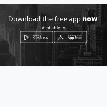
https://www.aiyellow.com/lav
adoraylubricadorasantamart
ha
Download the free app
now
!
Location
-
Available in
How to get
Calle 15 y avenida 18 esquina
Manta, Manabí