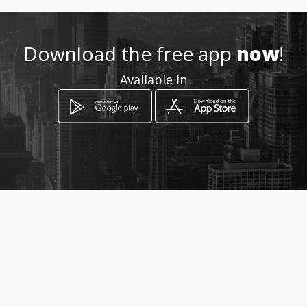
.com/westernindustrialsuppl
yquito
Download the free app
now
!
Location
-
Available in
How to get
CC.Unicornio Local 418
Amazonas y Corea
Quito, Pichincha