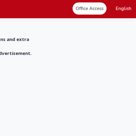
Office Access
English
ons and extra
advertisement.