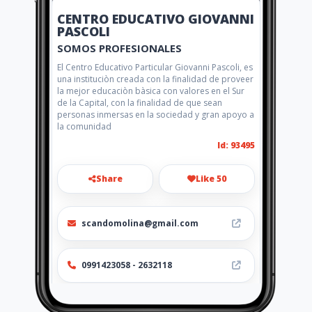
CENTRO EDUCATIVO GIOVANNI
PASCOLI
SOMOS PROFESIONALES
El Centro Educativo Particular Giovanni Pascoli, es
una instituciòn creada con la finalidad de proveer
la mejor educaciòn bàsica con valores en el Sur
de la Capital, con la finalidad de que sean
personas inmersas en la sociedad y gran apoyo a
la comunidad
Id: 93495
Share
Like 50
scandomolina@gmail.com
0991423058 - 2632118
http://www.amarillasinternet.co