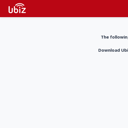
The followin
Download UbiZ