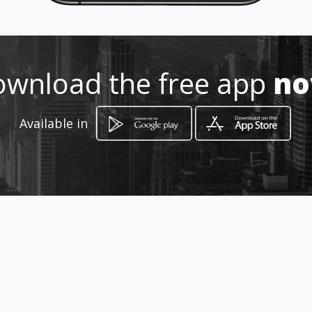
m/pascoli
Location
-
wnload the free app
n
Available in
How to get
Hernan Gmoiner y Pasaje 17
Quito, Pichincha