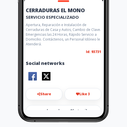
CERRADURAS EL MONO
SERVICIO ESPECIALIZADO
Apertura, Reparación e Instalación de
Cerraduras de Casa y Autos, Cambio de Clave.
Emergencias las 24 Horas, Rápido Servicio a
Domicilio. Contáctenos, un Personal Idóneo le
Atenderá.
Id: 93731
Social networks
Share
Like 3
cerraduraselmono@hotmail.c
om