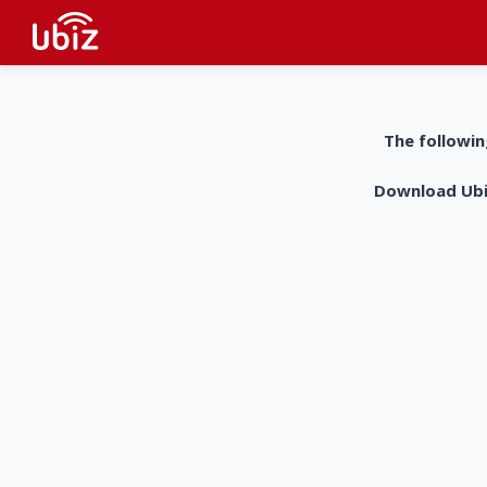
The followin
Download UbiZ