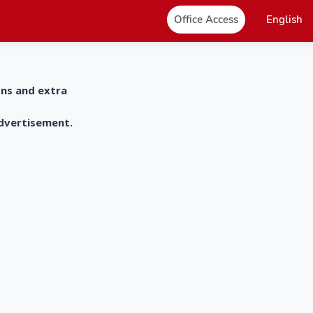
Office Access
English
ons and extra
advertisement.