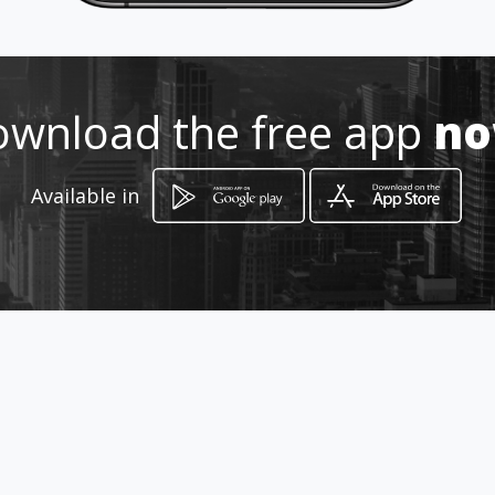
+5491131539199
http://www.amarillasinternet.co
m/tortaslodeflorbuenosairesrec
wnload the free app
n
oleta
Location
-
Available in
How to get
Montevideo 1740
Ciudad Autónoma de Buenos Aires, Ciudad