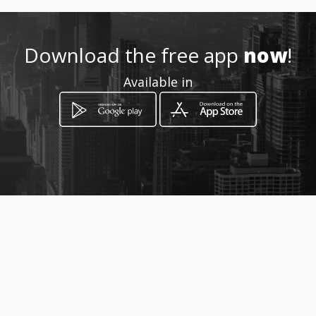
http://pizzeriaexpress.amaw
ebs.com/
Download the free app
now
!
Location
-
Available in
How to get
via savignano 24
Sciacca, Sicilia