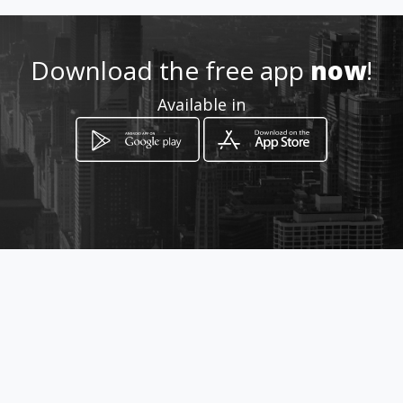
2502885
Location
Download the free app
now
!
-
Available in
How to get
Av. Calle 72 69c - 41
Bogotá, Distrito Capital de Bogotá