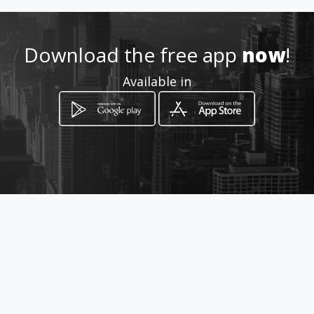
elimperiodelosjuegos@hotma
il.com
Download the free app
now
!
60776745090
Available in
http://www.amarillasinternet
.com/videojuegosyconsolasel
padrino
Location
-
How to get