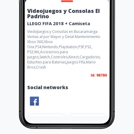
Videojuegos y Consolas El
Padrino
LLEGO FIFA 2018 + Camiseta
ViedoJuegos y Consolas en Bucaramanga
Ventas al por Mayor y Detal Mantenimiento
Xbox 360,Xbox
One,PS4,Nintendo,Playstation,PSP,PS2,
PS3,Wii,Accesorios para
Juegos,Switch,Controles,Kinect,Cargadores,
Estuches para Baterias,Juegos Fifa,Mario
Bros,Crash
Id: 98780
Social networks
Share
Like 4